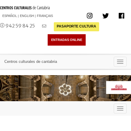
ESPAÑOL
ENGLISH
FRANÇAIS
942 59 84 25
PASAPORTE CULTURA
Toggl
Centros culturales de cantabria
navig
Toggl
navig