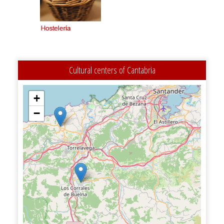
Cultural centers of Cantabria
+
−