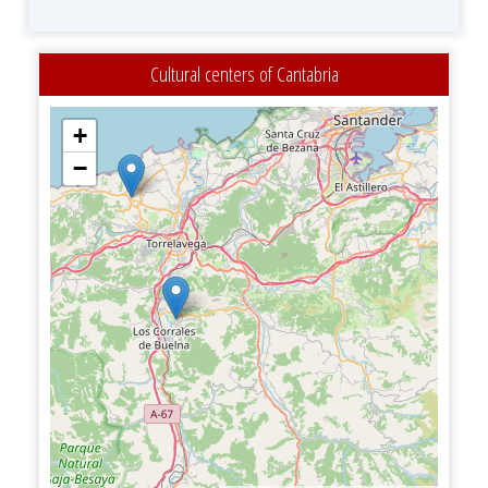
Cultural centers of Cantabria
+
−