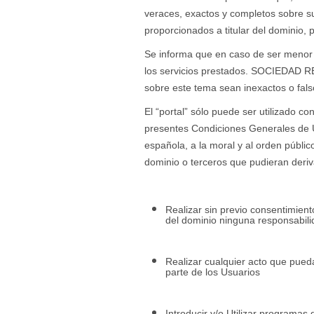
veraces, exactos y completos sobre s
proporcionados a titular del dominio, 
Se informa que en caso de ser menor 
los servicios prestados. SOCIEDAD 
sobre este tema sean inexactos o fals
El “portal” sólo puede ser utilizado co
presentes Condiciones Generales de Uso,
española, a la moral y al orden públic
dominio o terceros que pudieran derivar
Realizar sin previo consentimiento
del dominio ninguna responsabili
Realizar cualquier acto que pueda d
parte de los Usuarios
Introducir y/o Utilizar programas