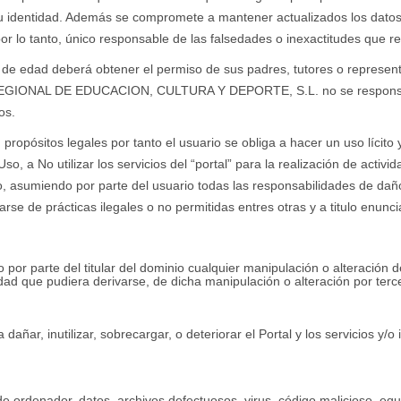
u identidad. Además se compromete a mantener actualizados los datos
por lo tanto, único responsable de las falsedades o inexactitudes que re
de edad deberá obtener el permiso de sus padres, tutores o represen
REGIONAL DE EDUCACION, CULTURA Y DEPORTE, S.L. no se responsabi
os.
n propósitos legales por tanto el usuario se obliga a hacer un uso lícito
 a No utilizar los servicios del “portal” para la realización de activida
o, asumiendo por parte del usuario todas las responsabilidades de daños y
se de prácticas ilegales o no permitidas entres otras y a titulo enunciat
 por parte del titular del dominio cualquier manipulación o alteración d
dad que pudiera derivarse, de dicha manipulación o alteración por terc
añar, inutilizar, sobrecargar, o deteriorar el Portal y los servicios y/o 
 de ordenador, datos, archivos defectuosos, virus, código malicioso, eq