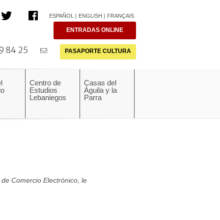
ESPAÑOL
ENGLISH
FRANÇAIS
ENTRADAS ONLINE
9 84 25
PASAPORTE CULTURA
l
Centro de
Casas del
do
Estudios
Águila y la
Lebaniegos
Parra
 de Comercio Electrónico, le