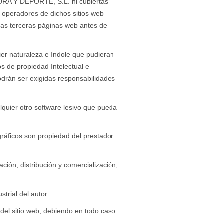
RA Y DEPORTE, S.L. ni cubiertas
s operadores de dichos sitios web
tas terceras páginas web antes de
uier naturaleza e índole que pudieran
os de propiedad Intelectual e
 podrán ser exigidas responsabilidades
alquier otro software lesivo que pueda
o gráficos son propiedad del prestador
ación, distribución y comercialización,
trial del autor.
del sitio web, debiendo en todo caso