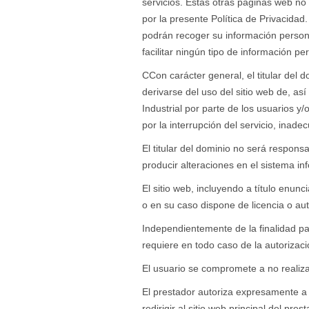
servicios. Estas otras páginas web
por la presente Política de Privacidad
podrán recoger su información person
facilitar ningún tipo de información pe
CCon carácter general, el titular del 
derivarse del uso del sitio web de, as
Industrial por parte de los usuarios y/
por la interrupción del servicio, inad
El titular del dominio no será respons
producir alteraciones en el sistema in
El sitio web, incluyendo a título enunc
o en su caso dispone de licencia o aut
Independientemente de la finalidad par
requiere en todo caso de la autorizació
El usuario se compromete a no realizar
El prestador autoriza expresamente a 
redirigir al sitio web principal del prest