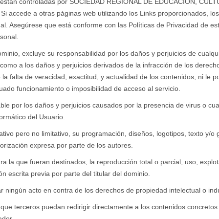
 no están controladas por SOCIEDAD REGIONAL DE EDUCACION, CULTU
. Si accede a otras páginas web utilizando los Links proporcionados, lo
al. Asegúrese que está conforme con las Políticas de Privacidad de es
rsonal.
dominio, excluye su responsabilidad por los daños y perjuicios de cualq
í como a los daños y perjuicios derivados de la infracción de los derech
o la falta de veracidad, exactitud, y actualidad de los contenidos, ni le
ecuado funcionamiento o imposibilidad de acceso al servicio.
able por los daños y perjuicios causados por la presencia de virus o cu
formático del Usuario.
iativo pero no limitativo, su programación, diseños, logotipos, texto y/
orización expresa por parte de los autores.
a la que fueran destinados, la reproducción total o parcial, uso, explot
n escrita previa por parte del titular del dominio.
 ningún acto en contra de los derechos de propiedad intelectual o indus
que terceros puedan redirigir directamente a los contenidos concretos 
ador.