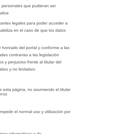
 personales que pudieran ser
alice.
tantes legales para poder acceder a
liza en el caso de que los datos
 y honrado del portal y conforme a las
des contrarias a las legislación
 perjuicios frente al titular del
ivo y no limitativo:
e esta página, no asumiendo el titular
eros
impedir el normal uso y utilización por
uipos informáticos o de