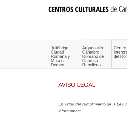
Julióbriga
Arqueositio
Centro
Ciudad
Cántabro
Interpr
Romana y
Romano de
del Ro
Museo
Camesa
Domus
Rebolledo
AVISO LEGAL
En virtud del cumplimiento de la Ley 3
informamos: