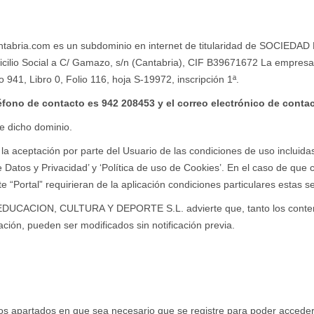
ntabria.com es un subdominio en internet de titularidad de SOCIE
io Social a C/ Gamazo, s/n (Cantabria), CIF B39671672 La empresa co
41, Libro 0, Folio 116, hoja S-19972, inscripción 1ª.
éfono de contacto es 942 208453 y el correo electrónico de conta
de dicho dominio.
ca la aceptación por parte del Usuario de las condiciones de uso inclui
 Datos y Privacidad’ y ‘Política de uso de Cookies’. En el caso de que c
e “Portal” requirieran de la aplicación condiciones particulares estas s
DUCACION, CULTURA Y DEPORTE S.L. advierte que, tanto los contenid
ación, pueden ser modificados sin notificación previa.
s apartados en que sea necesario que se registre para poder acceder a