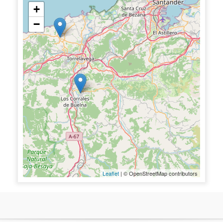
+
−
Leaflet
| © OpenStreetMap contributors