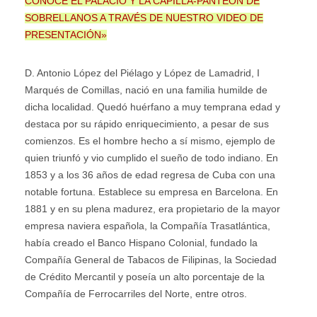
CONOCE EL PALACIO Y LA CAPILLA-PANTEÓN DE
SOBRELLANOS A TRAVÉS DE NUESTRO VIDEO DE
PRESENTACIÓN»
D. Antonio López del Piélago y López de Lamadrid, I
Marqués de Comillas, nació en una familia humilde de
dicha localidad. Quedó huérfano a muy temprana edad y
destaca por su rápido enriquecimiento, a pesar de sus
comienzos. Es el hombre hecho a sí mismo, ejemplo de
quien triunfó y vio cumplido el sueño de todo indiano. En
1853 y a los 36 años de edad regresa de Cuba con una
notable fortuna. Establece su empresa en Barcelona. En
1881 y en su plena madurez, era propietario de la mayor
empresa naviera española, la Compañía Trasatlántica,
había creado el Banco Hispano Colonial, fundado la
Compañía General de Tabacos de Filipinas, la Sociedad
de Crédito Mercantil y poseía un alto porcentaje de la
Compañía de Ferrocarriles del Norte, entre otros.