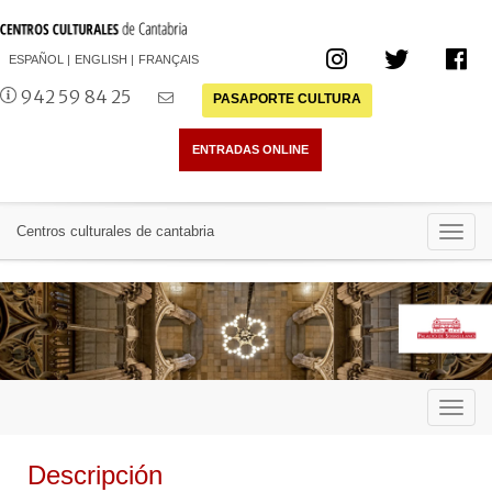
ESPAÑOL
ENGLISH
FRANÇAIS
942 59 84 25
PASAPORTE CULTURA
Toggl
Centros culturales de cantabria
navig
Toggl
navig
Descripción