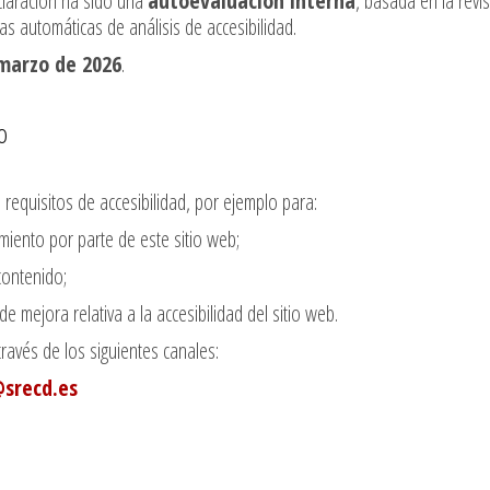
claración ha sido una
autoevaluación interna
, basada en la revi
as automáticas de análisis de accesibilidad.
marzo de 2026
.
o
requisitos de accesibilidad, por ejemplo para:
miento por parte de este sitio web;
 contenido;
e mejora relativa a la accesibilidad del sitio web.
ravés de los siguientes canales:
@srecd.es