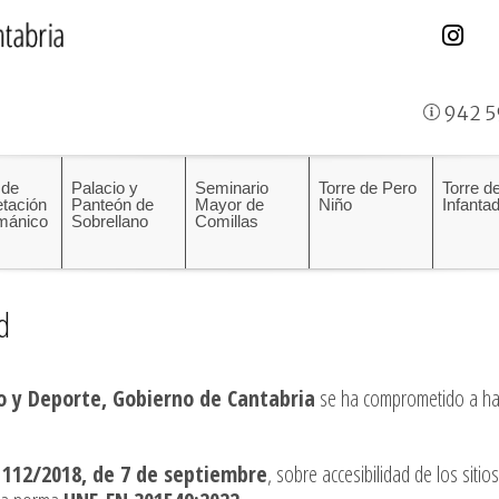
942 5
 de
Palacio y
Seminario
Torre de Pero
Torre de
etación
Panteón de
Mayor de
Niño
Infanta
mánico
Sobrellano
Comillas
d
o y Deporte, Gobierno de Cantabria
se ha comprometido a hace
1112/2018, de 7 de septiembre
, sobre accesibilidad de los siti