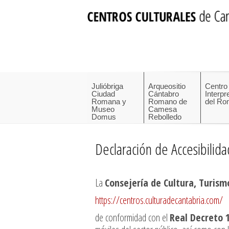
Julióbriga
Arqueositio
Centro
Ciudad
Cántabro
Interpr
Romana y
Romano de
del Ro
Museo
Camesa
Domus
Rebolledo
Declaración de Accesibilida
La
Consejería de Cultura, Turism
https://centros.culturadecantabria.com/
de conformidad con el
Real Decreto 