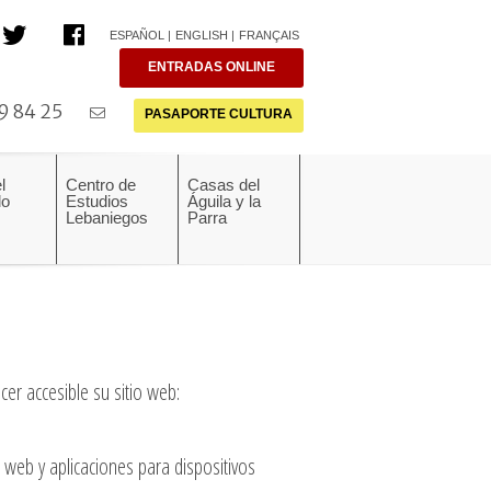
ESPAÑOL
ENGLISH
FRANÇAIS
ENTRADAS ONLINE
9 84 25
PASAPORTE CULTURA
l
Centro de
Casas del
do
Estudios
Águila y la
Lebaniegos
Parra
r accesible su sitio web:
os web y aplicaciones para dispositivos