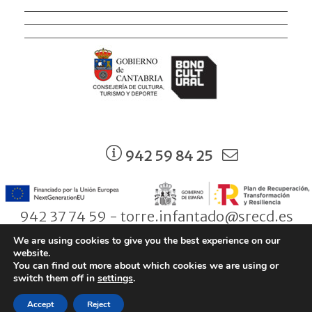
942 59 84 25
942 37 74 59 - torre.infantado@srecd.es
We are using cookies to give you the best experience on our
website.
You can find out more about which cookies we are using or
© Consejería de Cultura, Turismo y Deporte. Gobierno de Cantabria |
switch them off in
settings
.
Aviso legal
|
Política de Protección de Datos
|
Condiciones de
Accept
Reject
contratación
|
Política de Cookies
|
Accesibilidad
|
Zona privada