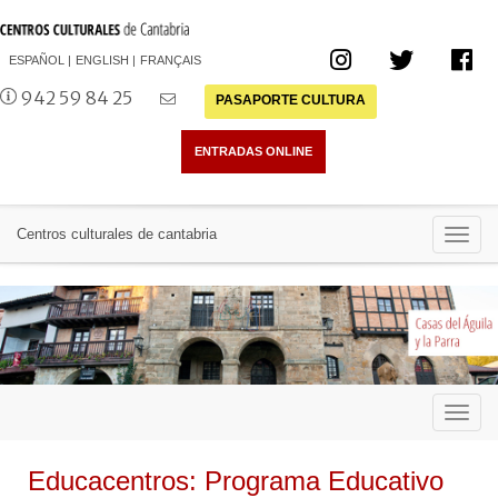
ESPAÑOL
ENGLISH
FRANÇAIS
942 59 84 25
PASAPORTE CULTURA
Toggl
Centros culturales de cantabria
navig
Toggl
navig
Educacentros: Programa Educativo