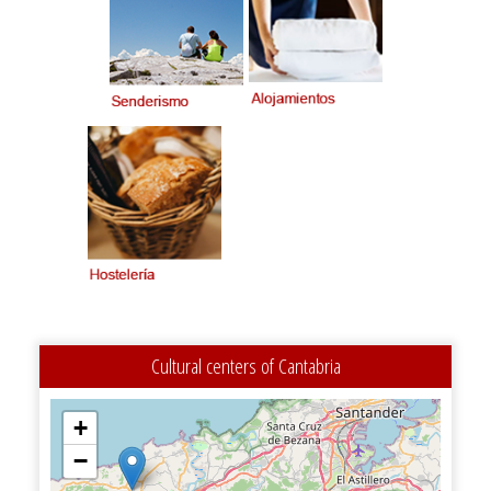
Cultural centers of Cantabria
+
−