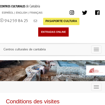
ESPAÑOL
ENGLISH
FRANÇAIS
942 59 84 25
PASAPORTE CULTURA
Toggl
Centros culturales de cantabria
navig
Toggl
navig
Conditions des visites