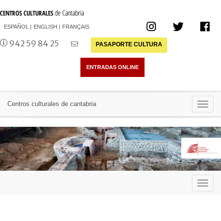
ESPAÑOL
ENGLISH
FRANÇAIS
942 59 84 25
PASAPORTE CULTURA
Toggl
Centros culturales de cantabria
navig
Toggl
navig