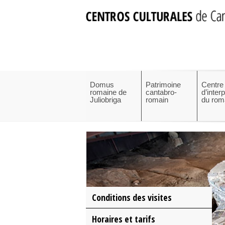
Domus
Patrimoine
Centre
romaine de
cantabro-
d’inter
Juliobriga
romain
du rom
Conditions des visites
Horaires et tarifs