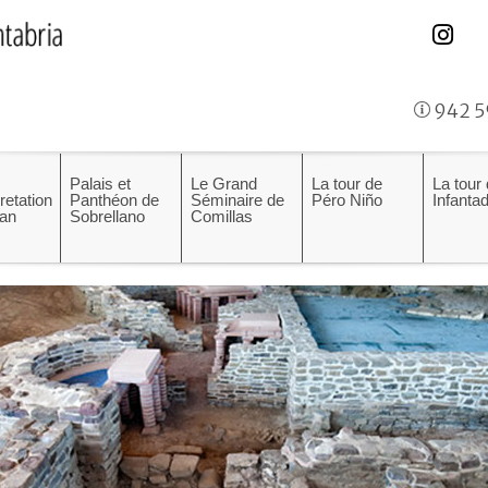
942 5
Palais et
Le Grand
La tour de
La tour
pretation
Panthéon de
Séminaire de
Péro Niño
Infanta
an
Sobrellano
Comillas