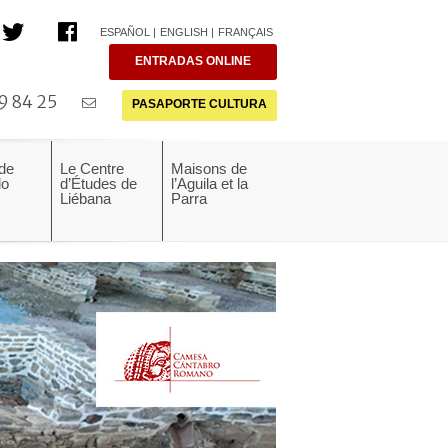
ESPAÑOL
ENGLISH
FRANÇAIS
ENTRADAS ONLINE
9 84 25
PASAPORTE CULTURA
 de
Le Centre
Maisons de
do
d’Études de
l’Aguila et la
Liébana
Parra