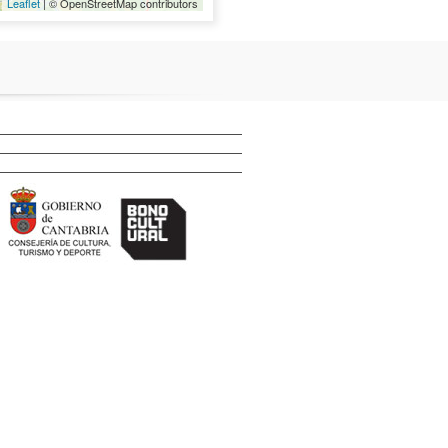
Leaflet
| © OpenStreetMap contributors