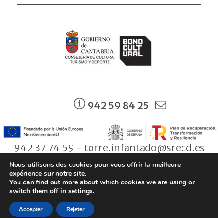
942 59 84 25
942 37 74 59 - torre.infantado@srecd.es
Nous utilisons des cookies pour vous offrir la meilleure
expérience sur notre site.
You can find out more about which cookies we are using or
© Consejería de Cultura, Turismo y Deporte. Gobierno de Cantabria |
switch them off in
settings
.
Aviso legal
|
Política de Protección de Datos
|
Condiciones de
Accepter
Rejeter
contratación
|
Política de Cookies
|
Accesibilidad
|
Zona privada