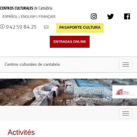
ESPAÑOL
ENGLISH
FRANÇAIS
942 59 84 25
PASAPORTE CULTURA
Toggl
Centros culturales de cantabria
navig
Toggl
navig
Activités