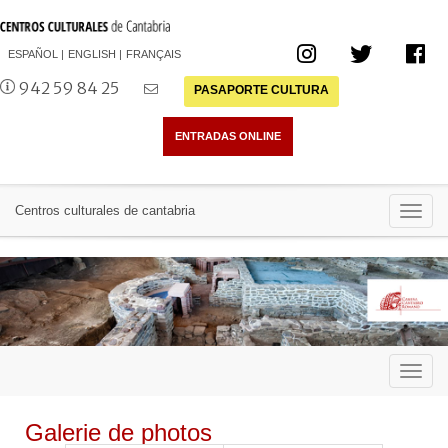
ESPAÑOL
ENGLISH
FRANÇAIS
942 59 84 25
PASAPORTE CULTURA
Toggl
Centros culturales de cantabria
navig
Toggl
navig
Galerie de photos