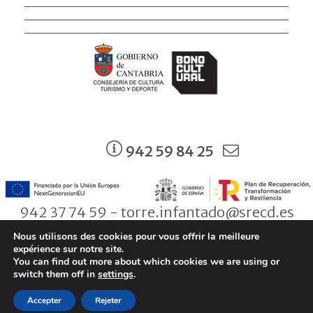
942 59 84 25
942 37 74 59 - torre.infantado@srecd.es
Nous utilisons des cookies pour vous offrir la meilleure
expérience sur notre site.
You can find out more about which cookies we are using or
© Consejería de Cultura, Turismo y Deporte. Gobierno de Cantabria |
switch them off in
settings
.
Aviso legal
|
Política de Protección de Datos
|
Condiciones de
Accepter
Rejeter
contratación
|
Política de Cookies
|
Accesibilidad
|
Zona privada