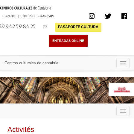
ESPAÑOL
ENGLISH
FRANÇAIS
942 59 84 25
PASAPORTE CULTURA
Toggl
Centros culturales de cantabria
navig
Toggl
navig
Activités