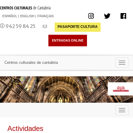
ESPAÑOL
ENGLISH
FRANÇAIS
942 59 84 25
PASAPORTE CULTURA
Toggl
Centros culturales de cantabria
navig
Toggl
navig
Actividades