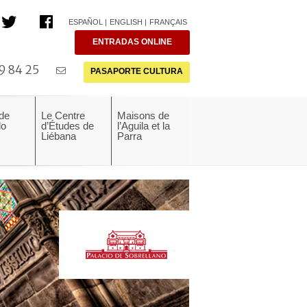
ESPAÑOL
ENGLISH
FRANÇAIS
ENTRADAS ONLINE
9 84 25
PASAPORTE CULTURA
 de
Le Centre
Maisons de
do
d’Études de
l’Aguila et la
Liébana
Parra