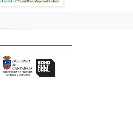
Leaflet
| © OpenStreetMap contributors