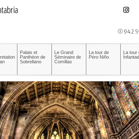
942 5
Palais et
Le Grand
La tour de
La tour
pretation
Panthéon de
Séminaire de
Péro Niño
Infanta
an
Sobrellano
Comillas