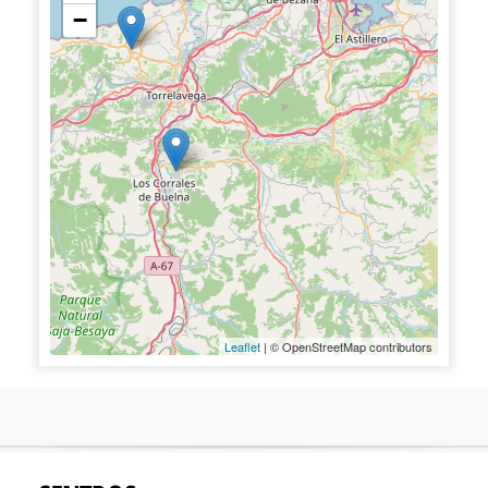
−
Leaflet
| © OpenStreetMap contributors