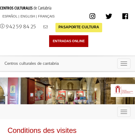
ESPAÑOL
ENGLISH
FRANÇAIS
942 59 84 25
PASAPORTE CULTURA
Toggl
Centros culturales de cantabria
navig
Toggl
navig
Conditions des visites