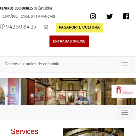
ESPAÑOL
ENGLISH
FRANÇAIS
942 59 84 25
PASAPORTE CULTURA
Toggl
Centros culturales de cantabria
navig
Toggl
navig
Services