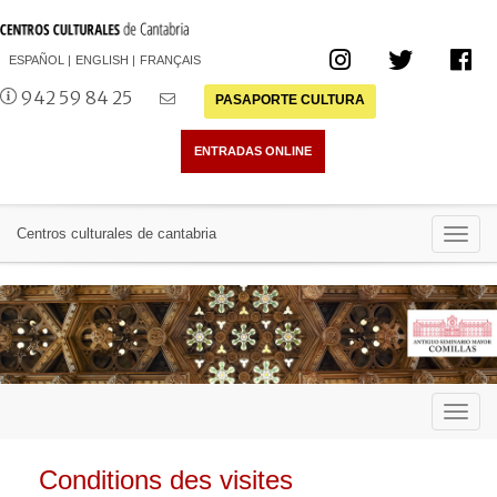
ESPAÑOL
ENGLISH
FRANÇAIS
942 59 84 25
PASAPORTE CULTURA
Toggl
Centros culturales de cantabria
navig
Toggl
navig
Conditions des visites