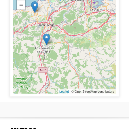
−
Leaflet
| © OpenStreetMap contributors