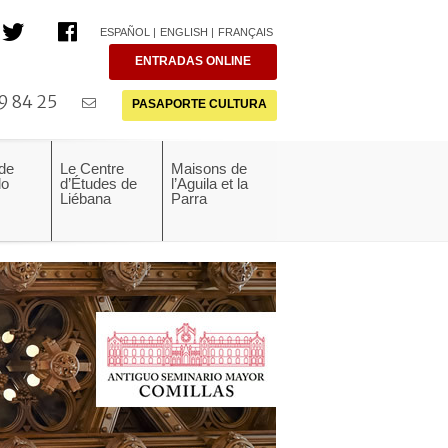
ESPAÑOL
ENGLISH
FRANÇAIS
ENTRADAS ONLINE
9 84 25
PASAPORTE CULTURA
 de
Le Centre
Maisons de
do
d’Études de
l’Aguila et la
Liébana
Parra