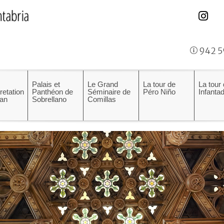
942 5
Palais et
Le Grand
La tour de
La tour
pretation
Panthéon de
Séminaire de
Péro Niño
Infanta
an
Sobrellano
Comillas