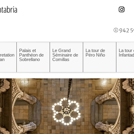
942 5
Palais et
Le Grand
La tour de
La tour
pretation
Panthéon de
Séminaire de
Péro Niño
Infanta
an
Sobrellano
Comillas