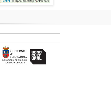
Leaflet
| © OpenStreetMap contributors