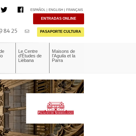
ESPAÑOL
ENGLISH
FRANÇAIS
ENTRADAS ONLINE
9 84 25
PASAPORTE CULTURA
 de
Le Centre
Maisons de
do
d’Études de
l’Aguila et la
Liébana
Parra