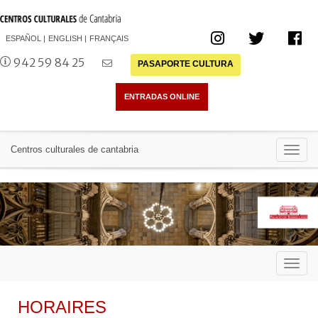
ESPAÑOL
ENGLISH
FRANÇAIS
942 59 84 25
PASAPORTE CULTURA
Toggl
Centros culturales de cantabria
navig
Toggl
navig
HORAIRES