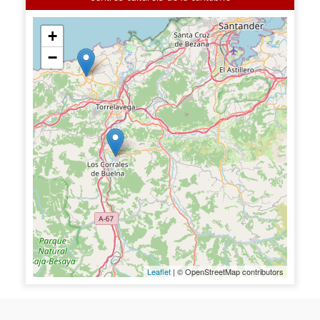
+
−
Leaflet
| © OpenStreetMap contributors