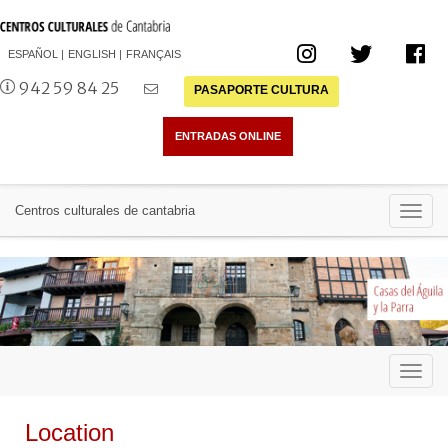
ESPAÑOL
ENGLISH
FRANÇAIS
942 59 84 25
PASAPORTE CULTURA
Toggl
Centros culturales de cantabria
navig
Toggl
navig
Location