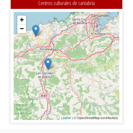
Centros culturales de cantabria
+
−
Leaflet
| © OpenStreetMap contributors