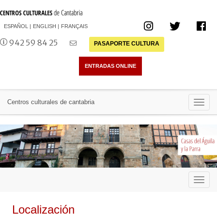
ESPAÑOL
ENGLISH
FRANÇAIS
942 59 84 25
PASAPORTE CULTURA
Toggl
Centros culturales de cantabria
navig
Toggl
navig
Localización