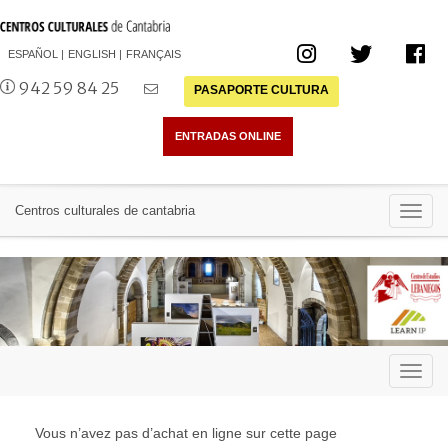
ESPAÑOL
ENGLISH
FRANÇAIS
942 59 84 25
PASAPORTE CULTURA
Toggl
Centros culturales de cantabria
navig
Toggl
navig
Vous n’avez pas d’achat en ligne sur cette page