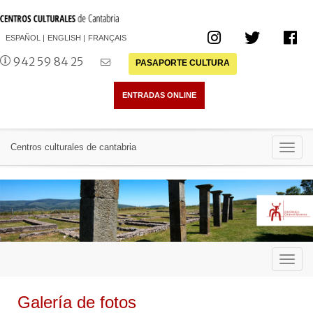
ESPAÑOL
ENGLISH
FRANÇAIS
942 59 84 25
PASAPORTE CULTURA
Toggl
Centros culturales de cantabria
navig
Toggl
navig
Galería de fotos