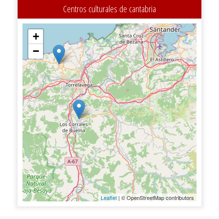
Centros culturales de cantabria
+
−
Leaflet
| © OpenStreetMap contributors