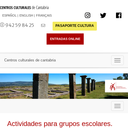
ESPAÑOL
ENGLISH
FRANÇAIS
942 59 84 25
PASAPORTE CULTURA
Toggl
Centros culturales de cantabria
navig
Toggl
navig
Actividades para grupos escolares.