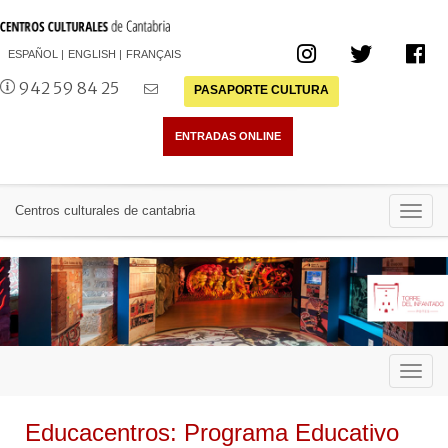
ESPAÑOL
ENGLISH
FRANÇAIS
942 59 84 25
PASAPORTE CULTURA
Toggl
Centros culturales de cantabria
navig
Toggl
navig
Educacentros: Programa Educativo