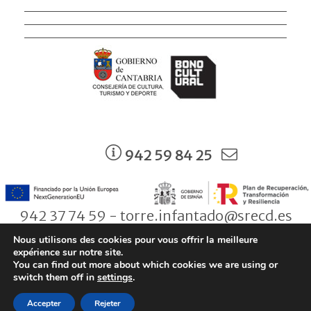
942 59 84 25
942 37 74 59 - torre.infantado@srecd.es
Nous utilisons des cookies pour vous offrir la meilleure
expérience sur notre site.
You can find out more about which cookies we are using or
© Consejería de Cultura, Turismo y Deporte. Gobierno de Cantabria |
switch them off in
settings
.
Aviso legal
|
Política de Protección de Datos
|
Condiciones de
Accepter
Rejeter
contratación
|
Política de Cookies
|
Accesibilidad
|
Zona privada