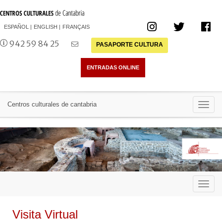
ESPAÑOL
ENGLISH
FRANÇAIS
942 59 84 25
PASAPORTE CULTURA
Toggl
Centros culturales de cantabria
navig
Toggl
navig
Visita Virtual