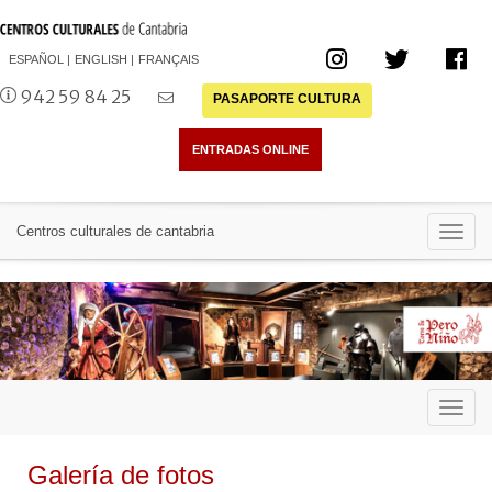
ESPAÑOL
ENGLISH
FRANÇAIS
942 59 84 25
PASAPORTE CULTURA
Toggl
Centros culturales de cantabria
navig
Toggl
navig
Galería de fotos