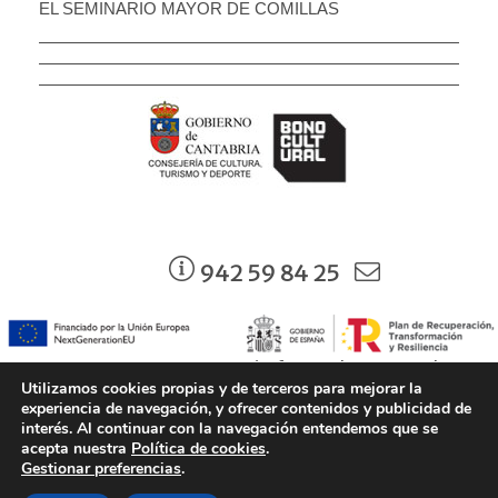
EL SEMINARIO MAYOR DE COMILLAS
942 59 84 25
942 37 74 59 - torre.infantado@srecd.es
Utilizamos cookies propias y de terceros para mejorar la
experiencia de navegación, y ofrecer contenidos y publicidad de
interés. Al continuar con la navegación entendemos que se
acepta nuestra
Política de cookies
.
© Consejería de Cultura, Turismo y Deporte. Gobierno de Cantabria |
Gestionar preferencias
.
Aviso legal
|
Política de Protección de Datos
|
Condiciones de