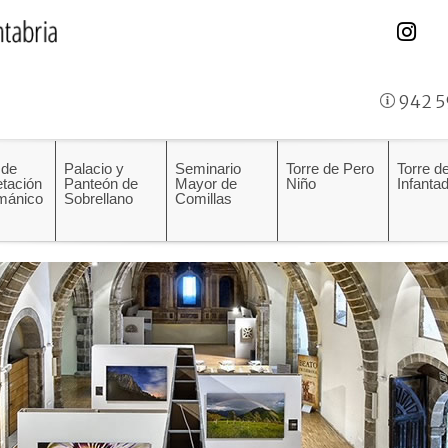
942 5
 de
Palacio y
Seminario
Torre de Pero
Torre de
etación
Panteón de
Mayor de
Niño
Infanta
mánico
Sobrellano
Comillas