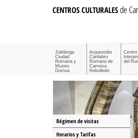
Julióbriga
Arqueositio
Centro
Ciudad
Cántabro
Interpr
Romana y
Romano de
del Ro
Museo
Camesa
Domus
Rebolledo
Régimen de visitas
Horarios y Tarifas