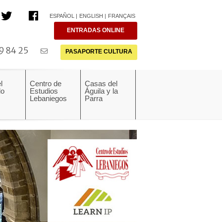
ESPAÑOL
ENGLISH
FRANÇAIS
ENTRADAS ONLINE
9 84 25
PASAPORTE CULTURA
l
Centro de
Casas del
do
Estudios
Águila y la
Lebaniegos
Parra